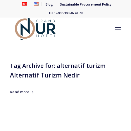
Blog
Sustainable Procurement Policy
TEL: +90 530 846 41 78
Tag Archive for:
alternatif turizm
Alternatif Turizm Nedir
/
/
5 Nisan 2023
in
Oteller
by
grand
Read more