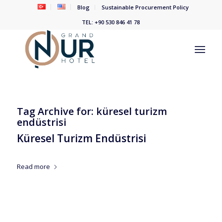
Blog
Sustainable Procurement Policy
TEL: +90 530 846 41 78
Tag Archive for:
küresel turizm
endüstrisi
Küresel Turizm Endüstrisi
/
/
28 Nisan 2023
in
Oteller
by
grand
Read more